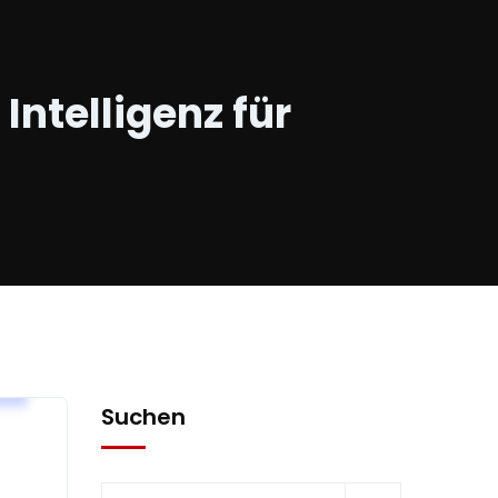
ntelligenz für
W
Suchen