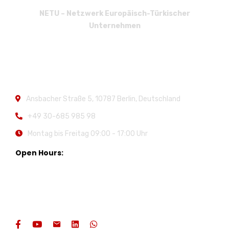
NETU – Netzwerk Europäisch-Türkischer
Unternehmen
Kontakt
Ansbacher Straße 5,
10787 Berlin, Deutschland
+49 30-685 985 98
Montag bis Freitag
09:00 - 17:00 Uhr
Open Hours:
Soziale Medien