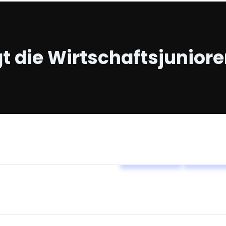
 die Wirtschaftsjunior
Alle Events
NETU-D